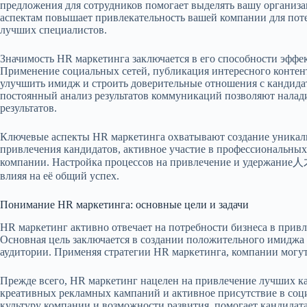
предложения для сотрудников помогает выделять вашу организ
аспектам повышает привлекательность вашей компании для пот
лучших специалистов.
Значимость HR маркетинга заключается в его способности эффе
Применение социальных сетей, публикация интересного контен
улучшить имидж и строить доверительные отношения с кандида
постоянный анализ результатов коммуникаций позволяют налад
результатов.
Ключевые аспекты HR маркетинга охватывают создание уникал
привлечения кандидатов, активное участие в профессиональных
компании. Настройка процессов на привлечение и удержание人才
влияя на её общий успех.
Понимание HR маркетинга: основные цели и задачи
HR маркетинг активно отвечает на потребности бизнеса в прив
Основная цель заключается в создании положительного имиджа 
аудитории. Применяя стратегии HR маркетинга, компании могут
Прежде всего, HR маркетинг нацелен на привлечение лучших ка
креативных рекламных кампаний и активное присутствие в соци
культуру компании и возможности развития, помогает кандидат