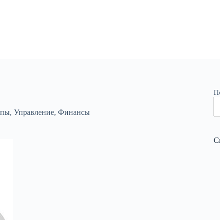
П
апы
,
Управление
,
Финансы
С